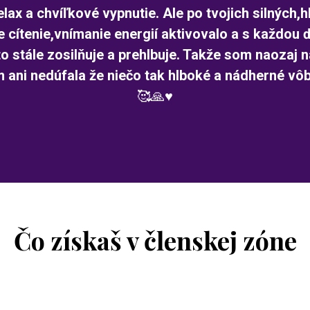
relax a chvíľkové vypnutie. Ale po tvojich silných
 cítenie,vnímanie energií aktivovalo a s každou 
 stále zosilňuje a prehlbuje. Takže som naozaj 
 ani nedúfala že niečo tak hlboké a nádherné vô
🥰🙏♥️
Čo získaš v členskej zóne