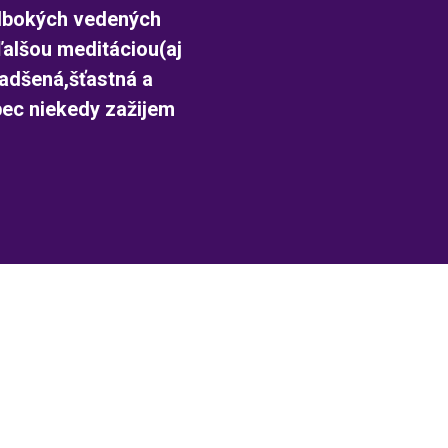
,hlbokých vedených
ďalšou meditáciou(aj
nadšená,šťastná a
bec niekedy zažijem