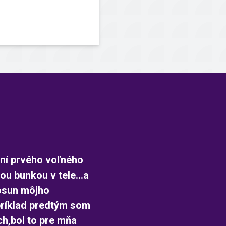
ní prvého voľného
ou bunkou v tele...a
posun môjho
príklad predtým som
ch,bol to pre mňa