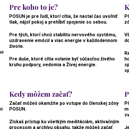
Pre koho to je?
K
POSUN je pre ľudí, ktorí cítia, že nastal čas uvoľniť
P
tlak, nájsť pokoj a prehĺbiť spojenie so sebou.
zó
Pre tých, ktorí chcú stabilitu nervového systému,
Vš
uzdravenie emócií a viac energie v každodennom
d
živote.
ho
R
Pre duše, ktoré cítia volanie byť súčasťou živého
ho
kruhu podpory, vedomia a Živej energie.
s
s
o
Kedy môžem začať?
P
Začať môžeš okamžite po vstupe do členskej zóny
PO
mi
POSUN.
mô
sv
Získaš prístup ku všetkým meditáciám, aktivačným
procesom a archívu obsahu, takže môžeš začať
Je