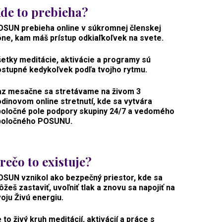
de to prebieha?
OSUN prebieha online v súkromnej členskej
ne, kam máš prístup odkiaľkoľvek na svete.
etky meditácie, aktivácie a programy sú
ostupné kedykoľvek podľa tvojho rytmu.
az mesačne sa stretávame na živom 3
dinovom online stretnutí, kde sa vytvára
poločné pole podpory skupiny 24/7 a vedomého
poločného POSUNU.
rečo to existuje?
SUN vznikol ako bezpečný priestor, kde sa
žeš zastaviť, uvoľniť tlak a znovu sa napojiť na
oju Živú energiu.
 to živý kruh meditácií, aktivácií a práce s