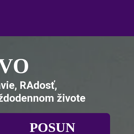
TVO
vie, RAdosť,
aždodennom živote
POSUN