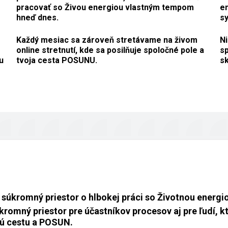
pracovať so Živou energiou vlastným tempom
em
hneď dnes.
sy
Každý mesiac sa zároveň stretávame na živom
Ni
online stretnutí, kde sa posilňuje spoločné pole a
sp
u
tvoja cesta POSUNU.
s
súkromný priestor o hlbokej práci so Životnou energi
kromný priestor pre účastníkov procesov aj pre ľudí, kt
ú cestu a POSUN.