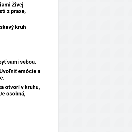
iami Živej
ti z praxe,
áskavý kruh
 byť sami sebou.
. Uvoľniť emócie a
e.
a otvorí v kruhu,
 Je osobná,