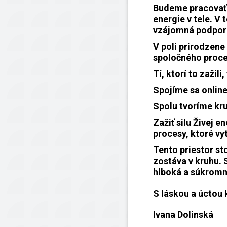
Budeme pracovať 
energie v tele. V
vzájomná podpora
V poli prirodzene
spoločného proce
Tí, ktorí to zažili
Spojíme sa online
Spolu tvoríme kru
Zažiť silu Živej e
procesy, ktoré vy
Tento priestor sto
zostáva v kruhu. 
hlboká a súkromná
S láskou a úctou 
Ivana Dolinská