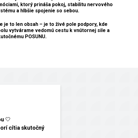
óciami, ktorý prináša pokoj, stabilitu nervového
stému a hlbšie spojenie so sebou.
e je to len obsah – je to živé pole podpory, kde
olu vytvárame vedomú cestu k vnútornej sile a
kutočnému POSUNU.
ou 🤍
orí cítia skutočný