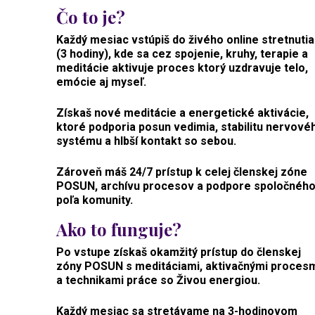
Čo to je?
Každý mesiac vstúpiš do živého online stretnutia
(3 hodiny), kde sa cez spojenie, kruhy, terapie a
meditácie aktivuje proces ktorý uzdravuje telo,
emócie aj myseľ.
Získaš nové meditácie a energetické aktivácie,
ktoré podporia posun vedimia, stabilitu nervové
systému a hlbší kontakt so sebou.
Zároveň máš 24/7 prístup k celej členskej zóne
POSUN, archívu procesov a podpore spoločnéh
poľa komunity.
Ako to funguje?
Po vstupe získaš okamžitý prístup do členskej
zóny POSUN s meditáciami, aktivačnými proces
a technikami práce so Živou energiou.
Každý mesiac sa stretávame na 3-hodinovom