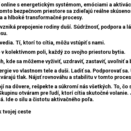
online s energetickým systémom, emóciami a aktivác
 tomto bezpečnom priestore sa zdieľajú reálne skúsenos
 a hlboké transformačné procesy.
 vzniká prepojenie rodiny duší. Súdržnosť, podpora a l
su.
, vedia. Tí, ktorí to cítia, môžu vstúpiť s nami.
 v kolektívnom poli, každý zo svojho priestoru bytia.
h, kde sa môžeme vyživiť, uzdraviť, zastaviť, uvoľniť a
nergie vo vlastnom tele a duši. Ladiť sa. Podporovať sa
tvárajú tlak. Nájsť rovnováhu a stabilitu v tomto proces
jí na dôvere, rešpekte a súkromí nás všetkých. To, čo s
Skupinu otváram pre ľudí, ktorí cítia skutočné volanie.
. Ide o silu a čistotu aktivačného poľa.
k tvojej ceste