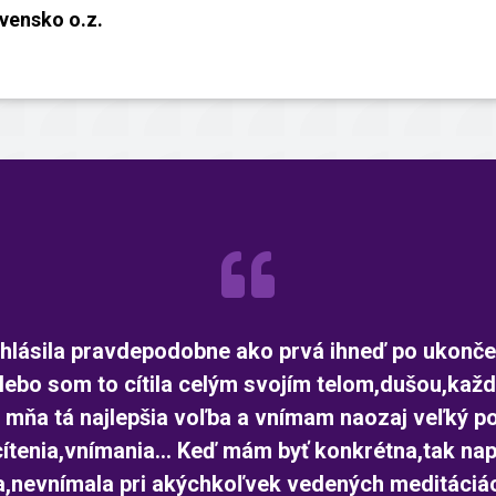
ensko o.z.
ihlásila pravdepodobne ako prvá ihneď po ukonče
lebo som to cítila celým svojím telom,dušou,každ
e mňa tá najlepšia voľba a vnímam naozaj veľký 
ítenia,vnímania... Keď mám byť konkrétna,tak na
la,nevnímala pri akýchkoľvek vedených meditáciá