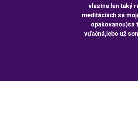
vlastne len taký 
meditáciách sa moje
opakovanou)sa to
vďačná,lebo už som