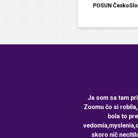
POSUN ČeskoSlov
Ja som sa tam pr
Zoomu čo si robila,
bola to pr
vedomia,myslenia,c
skoro nič necíti