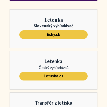
Letenka
Slovenský vyhľadávač
Esky.sk
Letenka
Český vyhľadávač
Letuska.cz
Transfér z letiska